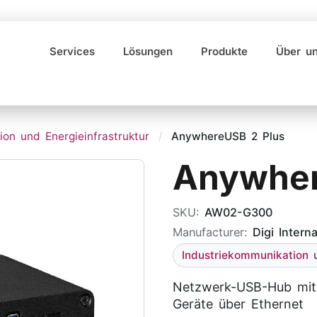
Services
Lösungen
Produkte
Über u
ion und Energieinfrastruktur
/
AnywhereUSB 2 Plus
Anywher
SKU:
AW02-G300
Manufacturer:
Digi Interna
Industriekommunikation u
Netzwerk-USB-Hub mit 
Geräte über Ethernet