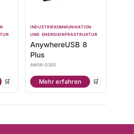
ON
INDUSTRIEKOMMUNIKATION
KTUR
UND ENERGIEINFRASTRUKTUR
AnywhereUSB 8
Plus
AW08-G300
🛒
Mehr erfahren
🛒