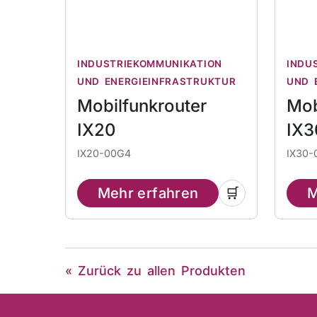
INDUSTRIEKOMMUNIKATION
INDU
UND ENERGIEINFRASTRUKTUR
UND 
Mobilfunkrouter
Mob
IX20
IX3
IX20-00G4
IX30-
Mehr erfahren
🛒
M
« Zurück zu allen Produkten